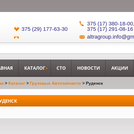
375 (17) 380-18-00
375 (29) 177-63-30
375 (17) 291-08-16
altragroup.info@gm
АВНАЯ
КАТАЛОГ
СТО
НОВОСТИ
АКЦИИ
ая
>
Каталог
>
Грузовые Автозапчасти
>
Руденск
УДЕНСК