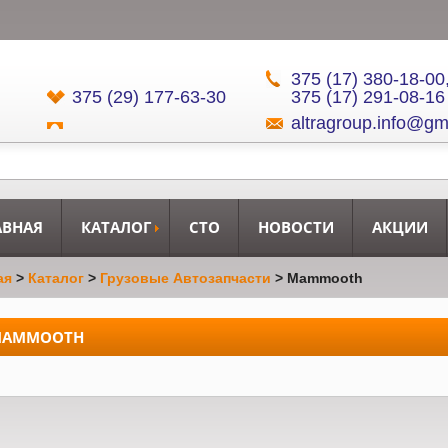
375 (17) 380-18-00
375 (29) 177-63-30
375 (17) 291-08-16
altragroup.info@gm
АВНАЯ
КАТАЛОГ
СТО
НОВОСТИ
АКЦИИ
ая
>
Каталог
>
Грузовые Автозапчасти
>
Mammooth
AMMOOTH