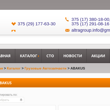
375 (17) 380-18-00
375 (29) 177-63-30
375 (17) 291-08-16
altragroup.info@gm
АВНАЯ
КАТАЛОГ
СТО
НОВОСТИ
АКЦИИ
ая
>
Каталог
>
Грузовые Автозапчасти
>
ABAKUS
BAKUS
тировать по:
ыбрать